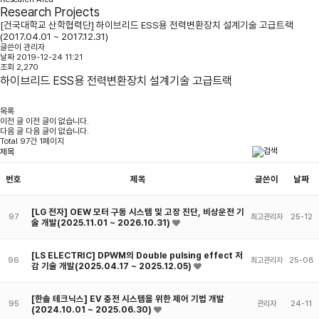
Research Projects
[건국대학교 산학협력단] 하이브리드 ESS용 전력변환장치 설계기술 고급트랙
(2017.04.01 ~ 2017.12.31)
글쓴이
관리자
날짜
2019-12-24 11:21
조회
2,270
하이브리드 ESS용 전력변환장치 설계기술 고급트랙
목록
이전 글
이전 글이 없습니다.
다음 글
다음 글이 없습니다.
Total 97건 1페이지
번호
제목
글쓴이
날짜
[LG 전자] OEW 모터 구동 시스템 및 고장 진단, 비상운전 기
97
최고관리자
25-12
술 개발(2025.11.01 ~ 2026.10.31)
[LS ELECTRIC] DPWM의 Double pulsing effect 저
96
최고관리자
25-08
감 기술 개발(2025.04.17 ~ 2025.12.05)
[한솔 테크닉스] EV 충전 시스템을 위한 제어 기법 개발
95
관리자
24-11
(2024.10.01 ~ 2025.06.30)