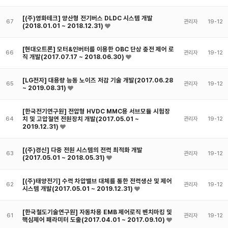
[(주)영화테크] 양산형 전기버스 DLDC 시스템 개발
67
관리자
19-12
(2018.01.01 ~ 2018.12.31)
[현대오트론] 모터&인버터를 이용한 OBC 단상 충전 제어 로
66
관리자
19-12
직 개발(2017.07.17 ~ 2018.06.30)
[LG전자] 대용량 능동 노이즈 저감 기술 개발(2017.06.28
65
관리자
19-12
~ 2019.08.31)
[한국전기연구원] 전압형 HVDC MMC용 서브모듈 시험장
치 및 고압절연 전원장치 개발(2017.05.01 ~
64
관리자
19-12
2019.12.31)
[(주)경신] 다중 전원 시스템의 전력 최적화 개발
63
관리자
19-12
(2017.05.01 ~ 2018.05.31)
[(주)태양전기] 수력 차압밸브 대체를 통한 전력생산 및 제어
62
관리자
19-12
시스템 개발(2017.05.01 ~ 2019.12.31)
[한국철도기술연구원] 자동차용 EMB 제어로직 벤치마킹 및
61
관리자
19-12
핵심제어 패라미터 도출(2017.04.01 ~ 2017.09.10)