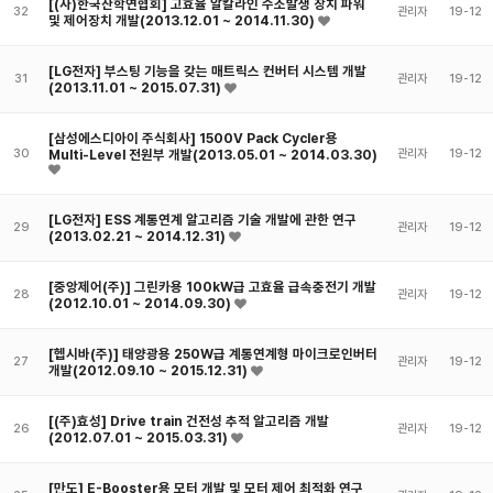
[(사)한국산학연협회] 고효율 알칼라인 수소발생 장치 파워
32
관리자
19-12
및 제어장치 개발(2013.12.01 ~ 2014.11.30)
[LG전자] 부스팅 기능을 갖는 매트릭스 컨버터 시스템 개발
31
관리자
19-12
(2013.11.01 ~ 2015.07.31)
[삼성에스디아이 주식회사] 1500V Pack Cycler용
30
Multi-Level 전원부 개발(2013.05.01 ~ 2014.03.30)
관리자
19-12
[LG전자] ESS 계통연계 알고리즘 기술 개발에 관한 연구
29
관리자
19-12
(2013.02.21 ~ 2014.12.31)
[중앙제어(주)] 그린카용 100kW급 고효율 급속충전기 개발
28
관리자
19-12
(2012.10.01 ~ 2014.09.30)
[헵시바(주)] 태양광용 250W급 계통연계형 마이크로인버터
27
관리자
19-12
개발(2012.09.10 ~ 2015.12.31)
[(주)효성] Drive train 건전성 추적 알고리즘 개발
26
관리자
19-12
(2012.07.01 ~ 2015.03.31)
[만도] E-Booster용 모터 개발 및 모터 제어 최적화 연구