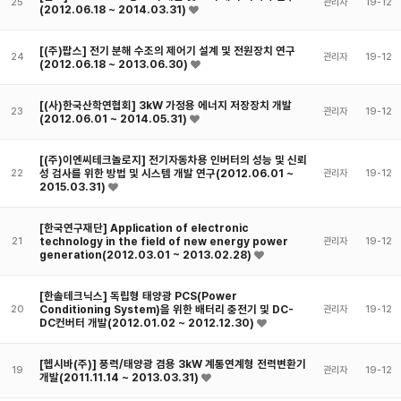
25
관리자
19-12
(2012.06.18 ~ 2014.03.31)
[(주)팝스] 전기 분해 수조의 제어기 설계 및 전원장치 연구
24
관리자
19-12
(2012.06.18 ~ 2013.06.30)
[(사)한국산학연협회] 3kW 가정용 에너지 저장장치 개발
23
관리자
19-12
(2012.06.01 ~ 2014.05.31)
[(주)이엔씨테크놀로지] 전기자동차용 인버터의 성능 및 신뢰
성 검사를 위한 방법 및 시스템 개발 연구(2012.06.01 ~
22
관리자
19-12
2015.03.31)
[한국연구재단] Application of electronic
technology in the field of new energy power
21
관리자
19-12
generation(2012.03.01 ~ 2013.02.28)
[한솔테크닉스] 독립형 태양광 PCS(Power
Conditioning System)을 위한 배터리 충전기 및 DC-
20
관리자
19-12
DC컨버터 개발(2012.01.02 ~ 2012.12.30)
[헵시바(주)] 풍력/태양광 겸용 3kW 계통연계형 전력변환기
19
관리자
19-12
개발(2011.11.14 ~ 2013.03.31)