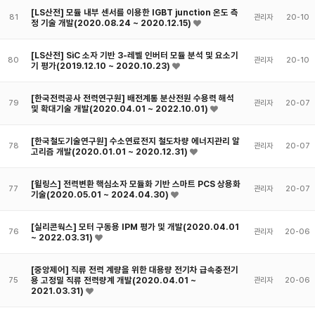
[LS산전] 모듈 내부 센서를 이용한 IGBT junction 온도 측
81
관리자
20-10
정 기술 개발(2020.08.24 ~ 2020.12.15)
[LS산전] SiC 소자 기반 3-레벨 인버터 모듈 분석 및 요소기
80
관리자
20-10
기 평가(2019.12.10 ~ 2020.10.23)
[한국전력공사 전력연구원] 배전계통 분산전원 수용력 해석
79
관리자
20-07
및 확대기술 개발(2020.04.01 ~ 2022.10.01)
[한국철도기술연구원] 수소연료전지 철도차량 에너지관리 알
78
관리자
20-07
고리즘 개발(2020.01.01 ~ 2020.12.31)
[윌링스] 전력변환 핵심소자 모듈화 기반 스마트 PCS 상용화
77
관리자
20-07
기술(2020.05.01 ~ 2024.04.30)
[실리콘웍스] 모터 구동용 IPM 평가 및 개발(2020.04.01
76
관리자
20-06
~ 2022.03.31)
[중앙제어] 직류 전력 계량을 위한 대용량 전기차 급속충전기
용 고정밀 직류 전력량계 개발(2020.04.01 ~
75
관리자
20-06
2021.03.31)