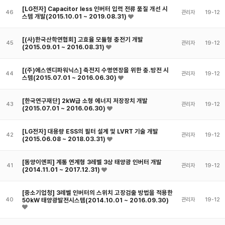
[LG전자] Capacitor less 인버터 입력 전류 품질 개선 시
46
관리자
19-12
스템 개발(2015.10.01 ~ 2019.08.31)
[(사)한국산학연협회] 고효율 모듈형 충전기 개발
45
관리자
19-12
(2015.09.01 ~ 2016.08.31)
[(주)에스엔디파워닉스] 축전지 수명연장을 위한 충.방전 시
44
관리자
19-12
스템(2015.07.01 ~ 2016.06.30)
[한국연구재단] 2kW급 소형 에너지 저장장치 개발
43
관리자
19-12
(2015.07.01 ~ 2016.06.30)
[LG전자] 대용량 ESS의 필터 설계 및 LVRT 기술 개발
42
관리자
19-12
(2015.06.08 ~ 2018.03.31)
[동양이엔피] 계통 연계형 3레벨 3상 태양광 인버터 개발
41
관리자
19-12
(2014.11.01 ~ 2017.12.31)
[중소기업청] 3레벨 인버터의 스위치 고장검출 방법을 적용한
40
50kW 태양광발전시스템(2014.10.01 ~ 2016.09.30)
관리자
19-12