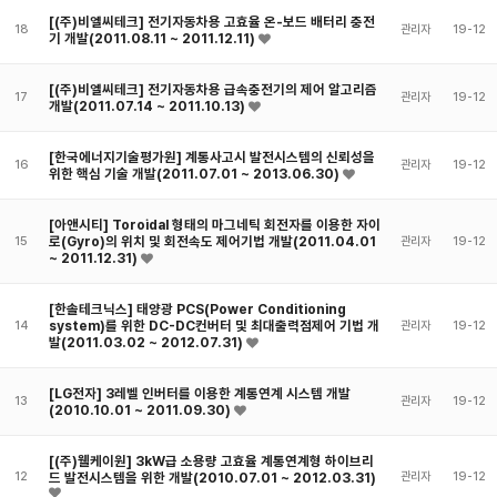
[(주)비엘씨테크] 전기자동차용 고효율 온-보드 배터리 충전
18
관리자
19-12
기 개발(2011.08.11 ~ 2011.12.11)
[(주)비엘씨테크] 전기자동차용 급속충전기의 제어 알고리즘
17
관리자
19-12
개발(2011.07.14 ~ 2011.10.13)
[한국에너지기술평가원] 계통사고시 발전시스템의 신뢰성을
16
관리자
19-12
위한 핵심 기술 개발(2011.07.01 ~ 2013.06.30)
[아앤시티] Toroidal 형태의 마그네틱 회전자를 이용한 자이
로(Gyro)의 위치 및 회전속도 제어기법 개발(2011.04.01
15
관리자
19-12
~ 2011.12.31)
[한솔테크닉스] 태양광 PCS(Power Conditioning
system)를 위한 DC-DC컨버터 및 최대출력점제어 기법 개
14
관리자
19-12
발(2011.03.02 ~ 2012.07.31)
[LG전자] 3레벨 인버터를 이용한 계통연계 시스템 개발
13
관리자
19-12
(2010.10.01 ~ 2011.09.30)
[(주)웰케이원] 3kW급 소용량 고효율 계통연계형 하이브리
12
드 발전시스템을 위한 개발(2010.07.01 ~ 2012.03.31)
관리자
19-12