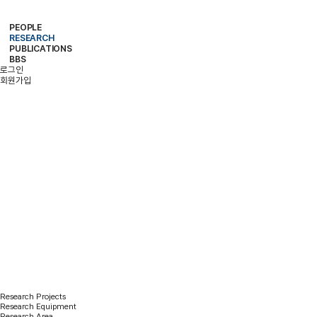
PEOPLE
RESEARCH
PROFESSOR
MEMBERS
ALUMNI
PUBLICATIONS
RESEARCH PROJECTS
RESEARCH EQUIPMENT
RESEARCH AREA
BBS
PAPER
PATENT
BOOKS
로그인
NOTICE
FREE BOARD
MEMBER ONLY
PHOTO ALBUM
회원가입
RESEARCH
Research Projects
Research Equipment
Research Area