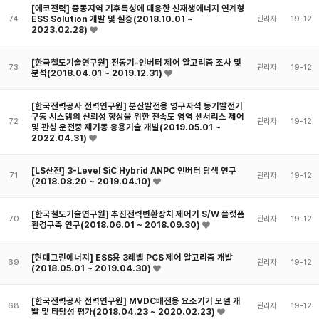
[에코전력] 중동지역 기후특성에 대응한 신재생에너지 연계형
ESS Solution 개발 및 실증(2018.10.01 ~
74
관리자
19-12
2023.02.28)
[한국철도기술연구원] 전동기-인버터 제어 알고리즘 조사 및
73
관리자
19-12
분석(2018.04.01 ~ 2019.12.31)
[한국전력공사 전력연구원] 분산발전용 영구자석 동기발전기
구동 시스템의 신뢰성 향상을 위한 전속도 영역 센서리스 제어
72
관리자
19-12
및 관성 운전중 재기동 응용기술 개발(2019.05.01 ~
2022.04.31)
[LS산전] 3-Level SiC Hybrid ANPC 인버터 탐색 연구
71
관리자
19-12
(2018.08.20 ~ 2019.04.10)
[한국철도기술연구원] 추진전력변환장치 제어기 S/W 플랫폼
70
관리자
19-12
환경구축 연구(2018.06.01 ~ 2018.09.30)
[현대그린에너지] ESS용 3레벨 PCS 제어 알고리즘 개발
69
관리자
19-12
(2018.05.01 ~ 2019.04.30)
[한국전력공사 전력연구원] MVDC배전용 요소기기 모델 개
68
관리자
19-12
발 및 타당성 평가(2018.04.23 ~ 2020.02.23)