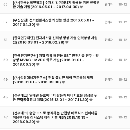
[(사)한국산학연협회] 수차의 잉여에너지 활용을 위한 전력변
53
관리자
19-12
환 기술 개발(2016.05.01 ~ 2017.04.30)
[우진산전] 전력변환시스템의 성능 향상(2016.05.01 ~
52
관리자
19-12
2017.04.30)
[한국연구재단] 전자시스템 신뢰성 향상 기술 인력양성 사업
51
관리자
19-12
팀(2016.03.01 ~ 2018.02.28)
[한국전기연구원] 저압 직류 배전용 SST 원천기술 연구 - 양
방향 MVAC - MVDC 회로 개발(2016.01.01 ~
50
관리자
19-12
2018.06.30)
[(사)성창에너지연구소] 전력 충방전 제어 컨트롤러 제작
49
관리자
19-12
(2016.01.01 ~ 2016.09.30)
[선우테크] 열배관 유효에너지 활용과 에너지효율 향상을 위
48
관리자
19-12
한 전력공급장치 개발(2015.12.01 ~ 2017.11.30)
[선우테크] 승압 모드로 동작하는 간접형 매트릭스 컨버터를
이용한 다출력 시스템 제어 기술 개발(2015.10.19 ~
47
관리자
19-12
2018.09.30)