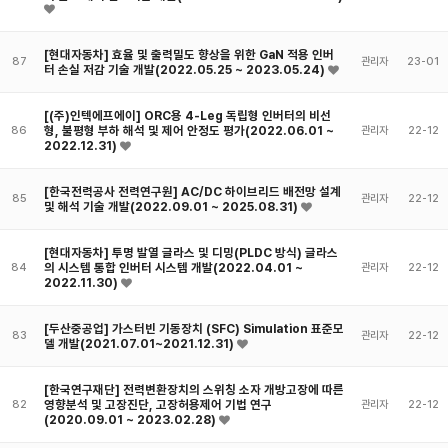
[현대자동차] 효율 및 출력밀도 향상을 위한 GaN 적용 인버
87
관리자
23-01
터 손실 저감 기술 개발(2022.05.25 ~ 2023.05.24)
[(주)인텍에프에이] ORC용 4-Leg 독립형 인버터의 비선
형, 불평형 부하 해석 및 제어 안정도 평가(2022.06.01 ~
86
관리자
22-12
2022.12.31)
[한국전력공사 전력연구원] AC/DC 하이브리드 배전망 설계
85
관리자
22-12
및 해석 기술 개발(2022.09.01 ~ 2025.08.31)
[현대자동차] 투명 발열 글라스 및 디밍(PLDC 방식) 글라스
의 시스템 통합 인버터 시스템 개발(2022.04.01 ~
84
관리자
22-12
2022.11.30)
[두산중공업] 가스터빈 기동장치 (SFC) Simulation 표준모
83
관리자
22-12
델 개발(2021.07.01~2021.12.31)
[한국연구재단] 전력변환장치의 스위칭 소자 개방고장에 따른
영향분석 및 고장진단, 고장허용제어 기법 연구
82
관리자
22-12
(2020.09.01 ~ 2023.02.28)