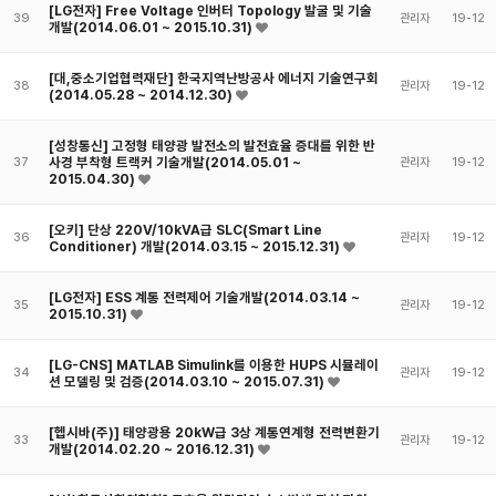
[LG전자] Free Voltage 인버터 Topology 발굴 및 기술
39
관리자
19-12
개발(2014.06.01 ~ 2015.10.31)
[대,중소기업협력재단] 한국지역난방공사 에너지 기술연구회
38
관리자
19-12
(2014.05.28 ~ 2014.12.30)
[성창통신] 고정형 태양광 발전소의 발전효율 증대를 위한 반
사경 부착형 트랙커 기술개발(2014.05.01 ~
37
관리자
19-12
2015.04.30)
[오키] 단상 220V/10kVA급 SLC(Smart Line
36
관리자
19-12
Conditioner) 개발(2014.03.15 ~ 2015.12.31)
[LG전자] ESS 계통 전력제어 기술개발(2014.03.14 ~
35
관리자
19-12
2015.10.31)
[LG-CNS] MATLAB Simulink를 이용한 HUPS 시뮬레이
34
관리자
19-12
션 모델링 및 검증(2014.03.10 ~ 2015.07.31)
[헵시바(주)] 태양광용 20kW급 3상 계통연계형 전력변환기
33
관리자
19-12
개발(2014.02.20 ~ 2016.12.31)