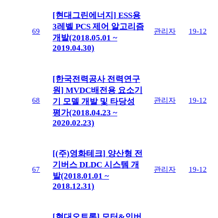
[현대그린에너지] ESS용
3레벨 PCS 제어 알고리즘
69
관리자
19-12
개발(2018.05.01 ~
2019.04.30)
[한국전력공사 전력연구
원] MVDC배전용 요소기
68
관리자
19-12
기 모델 개발 및 타당성
평가(2018.04.23 ~
2020.02.23)
[(주)영화테크] 양산형 전
기버스 DLDC 시스템 개
67
관리자
19-12
발(2018.01.01 ~
2018.12.31)
[현대오트론] 모터&인버