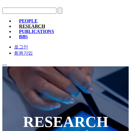
PEOPLE
RESEARCH
PROFESSOR
MEMBERS
ALUMNI
PUBLICATIONS
RESEARCH PROJECTS
RESEARCH EQUIPMENT
RESEARC
BBS
PAPER
PATENT
BOOKS
NOTICE
FREE BOARD
MEMBER ONLY
PHOTO ALBUM
로그인
회원가입
RESEARCH