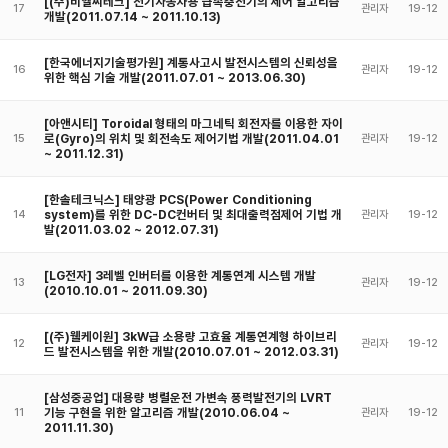
[(주)비엘씨테크] 전기자동차용 급속충전기의 제어 알고리즘
17
관리자
19-12
개발(2011.07.14 ~ 2011.10.13)
[한국에너지기술평가원] 계통사고시 발전시스템의 신뢰성을
16
관리자
19-12
위한 핵심 기술 개발(2011.07.01 ~ 2013.06.30)
[아앤시티] Toroidal 형태의 마그네틱 회전자를 이용한 자이
로(Gyro)의 위치 및 회전속도 제어기법 개발(2011.04.01
15
관리자
19-12
~ 2011.12.31)
[한솔테크닉스] 태양광 PCS(Power Conditioning
system)를 위한 DC-DC컨버터 및 최대출력점제어 기법 개
14
관리자
19-12
발(2011.03.02 ~ 2012.07.31)
[LG전자] 3레벨 인버터를 이용한 계통연계 시스템 개발
13
관리자
19-12
(2010.10.01 ~ 2011.09.30)
[(주)웰케이원] 3kW급 소용량 고효율 계통연계형 하이브리
12
관리자
19-12
드 발전시스템을 위한 개발(2010.07.01 ~ 2012.03.31)
[삼성중공업] 대용량 병렬운전 가변속 풍력발전기의 LVRT
기능 구현을 위한 알고리즘 개발(2010.06.04 ~
11
관리자
19-12
2011.11.30)