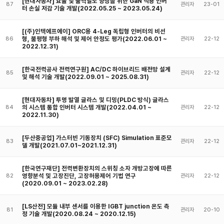
[현대자동차] 효율 및 출력밀도 향상을 위한 GaN 적용 인버
87
관리자
23-01
터 손실 저감 기술 개발(2022.05.25 ~ 2023.05.24)
[(주)인텍에프에이] ORC용 4-Leg 독립형 인버터의 비선
형, 불평형 부하 해석 및 제어 안정도 평가(2022.06.01 ~
86
관리자
22-12
2022.12.31)
[한국전력공사 전력연구원] AC/DC 하이브리드 배전망 설계
85
관리자
22-12
및 해석 기술 개발(2022.09.01 ~ 2025.08.31)
[현대자동차] 투명 발열 글라스 및 디밍(PLDC 방식) 글라스
의 시스템 통합 인버터 시스템 개발(2022.04.01 ~
84
관리자
22-12
2022.11.30)
[두산중공업] 가스터빈 기동장치 (SFC) Simulation 표준모
83
관리자
22-12
델 개발(2021.07.01~2021.12.31)
[한국연구재단] 전력변환장치의 스위칭 소자 개방고장에 따른
영향분석 및 고장진단, 고장허용제어 기법 연구
82
관리자
22-12
(2020.09.01 ~ 2023.02.28)
[LS산전] 모듈 내부 센서를 이용한 IGBT junction 온도 측
81
관리자
20-10
정 기술 개발(2020.08.24 ~ 2020.12.15)