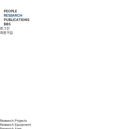
PEOPLE
RESEARCH
PROFESSOR
MEMBERS
ALUMNI
PUBLICATIONS
RESEARCH PROJECTS
RESEARCH EQUIPMENT
RESEARCH AREA
BBS
PAPER
PATENT
BOOKS
로그인
NOTICE
FREE BOARD
MEMBER ONLY
PHOTO ALBUM
회원가입
RESEARCH
Research Projects
Research Equipment
Research Area