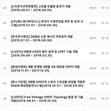
[(사)한국산학연협회] 고효율 모듈형 충전기 개발
45
관리자
19-12
(2015.09.01 ~ 2016.08.31)
[(주)에스엔디파워닉스] 축전지 수명연장을 위한 충.방전 시
44
관리자
19-12
스템(2015.07.01 ~ 2016.06.30)
[한국연구재단] 2kW급 소형 에너지 저장장치 개발
43
관리자
19-12
(2015.07.01 ~ 2016.06.30)
[LG전자] 대용량 ESS의 필터 설계 및 LVRT 기술 개발
42
관리자
19-12
(2015.06.08 ~ 2018.03.31)
[동양이엔피] 계통 연계형 3레벨 3상 태양광 인버터 개발
41
관리자
19-12
(2014.11.01 ~ 2017.12.31)
[중소기업청] 3레벨 인버터의 스위치 고장검출 방법을 적용한
40
관리자
19-12
50kW 태양광발전시스템(2014.10.01 ~ 2016.09.30)
[LG전자] Free Voltage 인버터 Topology 발굴 및 기술
39
관리자
19-12
개발(2014.06.01 ~ 2015.10.31)