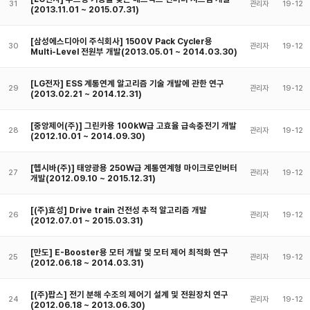
31
관리자
19-12
(2013.11.01 ~ 2015.07.31)
[삼성에스디아이 주식회사] 1500V Pack Cycler용
30
관리자
19-12
Multi-Level 전원부 개발(2013.05.01 ~ 2014.03.30)
[LG전자] ESS 계통연계 알고리즘 기술 개발에 관한 연구
29
관리자
19-12
(2013.02.21 ~ 2014.12.31)
[중앙제어(주)] 그린카용 100kW급 고효율 급속충전기 개발
28
관리자
19-12
(2012.10.01 ~ 2014.09.30)
[헵시바(주)] 태양광용 250W급 계통연계형 마이크로인버터
27
관리자
19-12
개발(2012.09.10 ~ 2015.12.31)
[(주)효성] Drive train 건전성 추적 알고리즘 개발
26
관리자
19-12
(2012.07.01 ~ 2015.03.31)
[만도] E-Booster용 모터 개발 및 모터 제어 최적화 연구
25
관리자
19-12
(2012.06.18 ~ 2014.03.31)
[(주)팝스] 전기 분해 수조의 제어기 설계 및 전원장치 연구
24
관리자
19-12
(2012.06.18 ~ 2013.06.30)