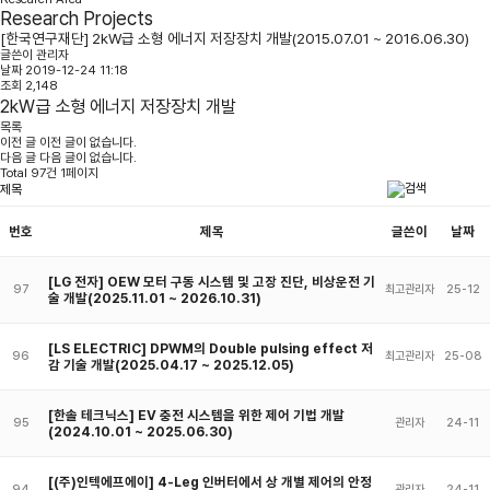
Research Projects
[한국연구재단] 2kW급 소형 에너지 저장장치 개발(2015.07.01 ~ 2016.06.30)
글쓴이
관리자
날짜
2019-12-24 11:18
조회
2,148
2kW급 소형 에너지 저장장치 개발
목록
이전 글
이전 글이 없습니다.
다음 글
다음 글이 없습니다.
Total 97건 1페이지
번호
제목
글쓴이
날짜
[LG 전자] OEW 모터 구동 시스템 및 고장 진단, 비상운전 기
97
최고관리자
25-12
술 개발(2025.11.01 ~ 2026.10.31)
[LS ELECTRIC] DPWM의 Double pulsing effect 저
96
최고관리자
25-08
감 기술 개발(2025.04.17 ~ 2025.12.05)
[한솔 테크닉스] EV 충전 시스템을 위한 제어 기법 개발
95
관리자
24-11
(2024.10.01 ~ 2025.06.30)
[(주)인텍에프에이] 4-Leg 인버터에서 상 개별 제어의 안정
94
관리자
24-11