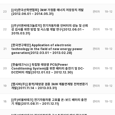
[(사)한국산학연협회] 3kW 가정용 에너지 저장장치 개발
23
관리자
19-12
(2012.06.01 ~ 2014.05.31)
[(주)이엔씨테크놀로지] 전기자동차용 인버터의 성능 및 신뢰
성 검사를 위한 방법 및 시스템 개발 연구(2012.06.01 ~
22
관리자
19-12
2015.03.31)
[한국연구재단] Application of electronic
technology in the field of new energy power
21
관리자
19-12
generation(2012.03.01 ~ 2013.02.28)
[한솔테크닉스] 독립형 태양광 PCS(Power
Conditioning System)을 위한 배터리 충전기 및 DC-
20
관리자
19-12
DC컨버터 개발(2012.01.02 ~ 2012.12.30)
[헵시바(주)] 풍력/태양광 겸용 3kW 계통연계형 전력변환기
19
관리자
19-12
개발(2011.11.14 ~ 2013.03.31)
[(주)비엘씨테크] 전기자동차용 고효율 온-보드 배터리 충전
18
관리자
19-12
기 개발(2011.08.11 ~ 2011.12.11)