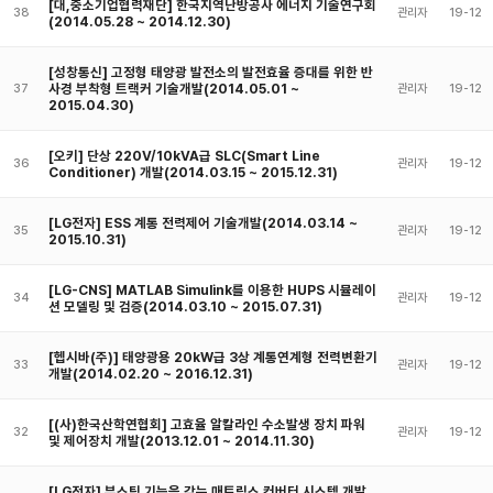
[대,중소기업협력재단] 한국지역난방공사 에너지 기술연구회
38
관리자
19-12
(2014.05.28 ~ 2014.12.30)
[성창통신] 고정형 태양광 발전소의 발전효율 증대를 위한 반
사경 부착형 트랙커 기술개발(2014.05.01 ~
37
관리자
19-12
2015.04.30)
[오키] 단상 220V/10kVA급 SLC(Smart Line
36
관리자
19-12
Conditioner) 개발(2014.03.15 ~ 2015.12.31)
[LG전자] ESS 계통 전력제어 기술개발(2014.03.14 ~
35
관리자
19-12
2015.10.31)
[LG-CNS] MATLAB Simulink를 이용한 HUPS 시뮬레이
34
관리자
19-12
션 모델링 및 검증(2014.03.10 ~ 2015.07.31)
[헵시바(주)] 태양광용 20kW급 3상 계통연계형 전력변환기
33
관리자
19-12
개발(2014.02.20 ~ 2016.12.31)
[(사)한국산학연협회] 고효율 알칼라인 수소발생 장치 파워
32
관리자
19-12
및 제어장치 개발(2013.12.01 ~ 2014.11.30)
[LG전자] 부스팅 기능을 갖는 매트릭스 컨버터 시스템 개발