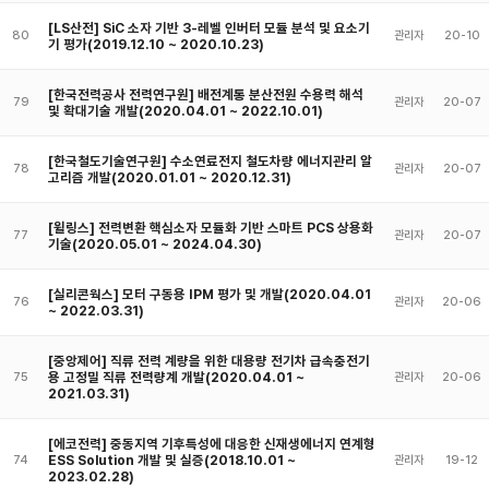
[LS산전] SiC 소자 기반 3-레벨 인버터 모듈 분석 및 요소기
80
관리자
20-10
기 평가(2019.12.10 ~ 2020.10.23)
[한국전력공사 전력연구원] 배전계통 분산전원 수용력 해석
79
관리자
20-07
및 확대기술 개발(2020.04.01 ~ 2022.10.01)
[한국철도기술연구원] 수소연료전지 철도차량 에너지관리 알
78
관리자
20-07
고리즘 개발(2020.01.01 ~ 2020.12.31)
[윌링스] 전력변환 핵심소자 모듈화 기반 스마트 PCS 상용화
77
관리자
20-07
기술(2020.05.01 ~ 2024.04.30)
[실리콘웍스] 모터 구동용 IPM 평가 및 개발(2020.04.01
76
관리자
20-06
~ 2022.03.31)
[중앙제어] 직류 전력 계량을 위한 대용량 전기차 급속충전기
용 고정밀 직류 전력량계 개발(2020.04.01 ~
75
관리자
20-06
2021.03.31)
[에코전력] 중동지역 기후특성에 대응한 신재생에너지 연계형
ESS Solution 개발 및 실증(2018.10.01 ~
74
관리자
19-12
2023.02.28)