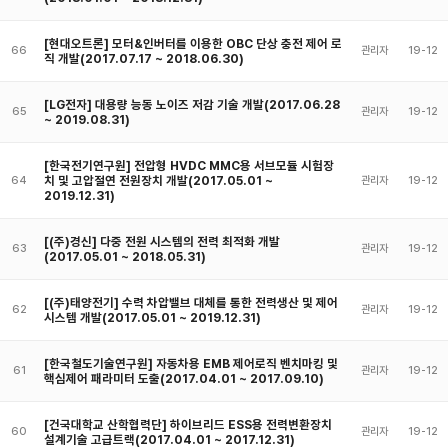
[현대오트론] 모터&인버터를 이용한 OBC 단상 충전 제어 로
66
관리자
19-12
직 개발(2017.07.17 ~ 2018.06.30)
[LG전자] 대용량 능동 노이즈 저감 기술 개발(2017.06.28
65
관리자
19-12
~ 2019.08.31)
[한국전기연구원] 전압형 HVDC MMC용 서브모듈 시험장
치 및 고압절연 전원장치 개발(2017.05.01 ~
64
관리자
19-12
2019.12.31)
[(주)경신] 다중 전원 시스템의 전력 최적화 개발
63
관리자
19-12
(2017.05.01 ~ 2018.05.31)
[(주)태양전기] 수력 차압밸브 대체를 통한 전력생산 및 제어
62
관리자
19-12
시스템 개발(2017.05.01 ~ 2019.12.31)
[한국철도기술연구원] 자동차용 EMB 제어로직 벤치마킹 및
61
관리자
19-12
핵심제어 패라미터 도출(2017.04.01 ~ 2017.09.10)
[건국대학교 산학협력단] 하이브리드 ESS용 전력변환장치
60
관리자
19-12
설계기술 고급트랙(2017.04.01 ~ 2017.12.31)