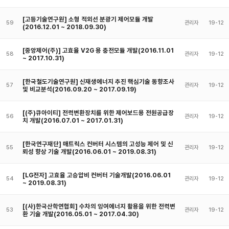
[고등기술연구원] 소형 적외선 분광기 제어모듈 개발
59
관리자
19-12
(2016.12.01 ~ 2018.09.30)
[중앙제어(주)] 고효율 V2G 용 충전모듈 개발(2016.11.01
58
관리자
19-12
~ 2017.10.31)
[한국철도기술연구원] 신재생에너지 추진 핵심기술 동향조사
57
관리자
19-12
및 비교분석(2016.09.20 ~ 2017.09.19)
[(주)큐아이티] 전력변환장치를 위한 제어보드용 전원공급장
56
관리자
19-12
치 개발(2016.07.01 ~ 2017.01.31)
[한국연구재단] 매트릭스 컨버터 시스템의 고성능 제어 및 신
55
관리자
19-12
뢰성 향상 기술 개발(2016.06.01 ~ 2019.08.31)
[LG전자] 고효율 고승압비 컨버터 기술개발(2016.06.01
54
관리자
19-12
~ 2019.08.31)
[(사)한국산학연협회] 수차의 잉여에너지 활용을 위한 전력변
53
관리자
19-12
환 기술 개발(2016.05.01 ~ 2017.04.30)