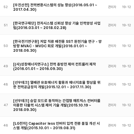
[우진산전] 전력변환시스템의 성능 향상(2016.05.01 ~
52
관리자
19-12
2017.04.30)
[한국연구재단] 전자시스템 신뢰성 향상 기술 인력양성 사업
51
관리자
19-12
팀(2016.03.01 ~ 2018.02.28)
[한국전기연구원] 저압 직류 배전용 SST 원천기술 연구 - 양
방향 MVAC - MVDC 회로 개발(2016.01.01 ~
50
관리자
19-12
2018.06.30)
[(사)성창에너지연구소] 전력 충방전 제어 컨트롤러 제작
49
관리자
19-12
(2016.01.01 ~ 2016.09.30)
[선우테크] 열배관 유효에너지 활용과 에너지효율 향상을 위
48
관리자
19-12
한 전력공급장치 개발(2015.12.01 ~ 2017.11.30)
[선우테크] 승압 모드로 동작하는 간접형 매트릭스 컨버터를
이용한 다출력 시스템 제어 기술 개발(2015.10.19 ~
47
관리자
19-12
2018.09.30)
[LG전자] Capacitor less 인버터 입력 전류 품질 개선 시
46
관리자
19-12
스템 개발(2015.10.01 ~ 2019.08.31)