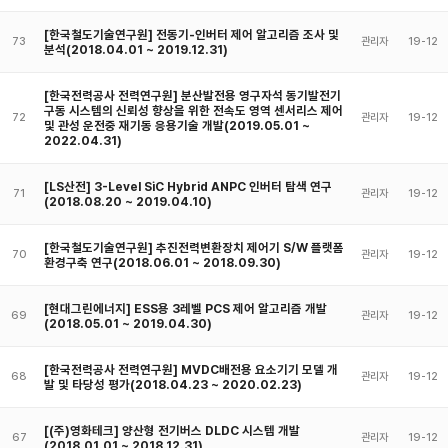
[한국철도기술연구원] 전동기-인버터 제어 알고리즘 조사 및
73
관리자
19-12
분석(2018.04.01 ~ 2019.12.31)
[한국전력공사 전력연구원] 분산발전용 영구자석 동기발전기
구동 시스템의 신뢰성 향상을 위한 전속도 영역 센서리스 제어
72
관리자
19-12
및 관성 운전중 재기동 응용기술 개발(2019.05.01 ~
2022.04.31)
[LS산전] 3-Level SiC Hybrid ANPC 인버터 탐색 연구
71
관리자
19-12
(2018.08.20 ~ 2019.04.10)
[한국철도기술연구원] 추진전력변환장치 제어기 S/W 플랫폼
70
관리자
19-12
환경구축 연구(2018.06.01 ~ 2018.09.30)
[현대그린에너지] ESS용 3레벨 PCS 제어 알고리즘 개발
69
관리자
19-12
(2018.05.01 ~ 2019.04.30)
[한국전력공사 전력연구원] MVDC배전용 요소기기 모델 개
68
관리자
19-12
발 및 타당성 평가(2018.04.23 ~ 2020.02.23)
[(주)영화테크] 양산형 전기버스 DLDC 시스템 개발
67
관리자
19-12
(2018.01.01 ~ 2018.12.31)