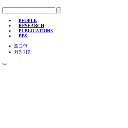
PEOPLE
RESEARCH
PROFESSOR
MEMBERS
ALUMNI
PUBLICATIONS
RESEARCH PROJECTS
RESEARCH EQUIPMENT
RESEARC
BBS
PAPER
PATENT
BOOKS
NOTICE
FREE BOARD
MEMBER ONLY
PHOTO ALBUM
로그인
회원가입
RESEARCH