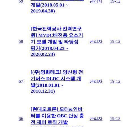
69
관리자
19-12
개발(2018.05.01 ~
2019.04.30)
[한국전력공사 전력연구
원] MVDC배전용 요소기
68
관리자
19-12
기 모델 개발 및 타당성
평가(2018.04.23 ~
2020.02.23)
[(주)영화테크] 양산형 전
기버스 DLDC 시스템 개
67
관리자
19-12
발(2018.01.01 ~
2018.12.31)
[현대오트론] 모터&인버
터를 이용한 OBC 단상 충
66
관리자
19-12
전 제어 로직 개발