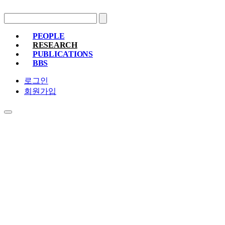
PEOPLE
RESEARCH
PROFESSOR
MEMBERS
ALUMNI
PUBLICATIONS
RESEARCH PROJECTS
RESEARCH EQUIPMENT
RESEARC
BBS
PAPER
PATENT
BOOKS
NOTICE
FREE BOARD
MEMBER ONLY
PHOTO ALBUM
로그인
회원가입
RESEARCH