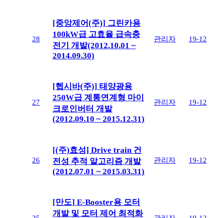
[중앙제어(주)] 그린카용
100kW급 고효율 급속충
28
관리자
19-12
전기 개발(2012.10.01 ~
2014.09.30)
[헵시바(주)] 태양광용
250W급 계통연계형 마이
27
관리자
19-12
크로인버터 개발
(2012.09.10 ~ 2015.12.31)
[(주)효성] Drive train 건
26
관리자
19-12
전성 추적 알고리즘 개발
(2012.07.01 ~ 2015.03.31)
[만도] E-Booster용 모터
개발 및 모터 제어 최적화
25
관리자
19-12