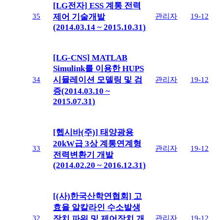
[LG전자] ESS 계통 전력
35
관리자
19-12
제어 기술개발
(2014.03.14 ~ 2015.10.31)
[LG-CNS] MATLAB
Simulink를 이용한 HUPS
시뮬레이션 모델링 및 검
34
관리자
19-12
증(2014.03.10 ~
2015.07.31)
[헵시바(주)] 태양광용
20kW급 3상 계통연계형
33
관리자
19-12
전력변환기 개발
(2014.02.20 ~ 2016.12.31)
[(사)한국산학연협회] 고
효율 알칼라인 수소발생
32
관리자
19-12
장치 파워 및 제어장치 개