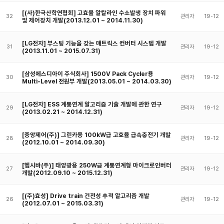
[(사)한국산학연협회] 고효율 알칼라인 수소발생 장치 파워
32
관리자
19-12
및 제어장치 개발(2013.12.01 ~ 2014.11.30)
[LG전자] 부스팅 기능을 갖는 매트릭스 컨버터 시스템 개발
31
관리자
19-12
(2013.11.01 ~ 2015.07.31)
[삼성에스디아이 주식회사] 1500V Pack Cycler용
30
관리자
19-12
Multi-Level 전원부 개발(2013.05.01 ~ 2014.03.30)
[LG전자] ESS 계통연계 알고리즘 기술 개발에 관한 연구
29
관리자
19-12
(2013.02.21 ~ 2014.12.31)
[중앙제어(주)] 그린카용 100kW급 고효율 급속충전기 개발
28
관리자
19-12
(2012.10.01 ~ 2014.09.30)
[헵시바(주)] 태양광용 250W급 계통연계형 마이크로인버터
27
관리자
19-12
개발(2012.09.10 ~ 2015.12.31)
[(주)효성] Drive train 건전성 추적 알고리즘 개발
26
관리자
19-12
(2012.07.01 ~ 2015.03.31)