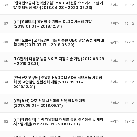
[한국전력공사 전력연구원] MVDC배전용 요소기기 모델 개
68
관리자
19-12
발 및 타당성 평가(2018.04.23 ~ 2020.02.23)
[(주)영화테크] 양산형 전기버스 DLDC 시스템 개발
67
관리자
19-12
(2018.01.01 ~ 2018.12.31)
[현대오트론] 모터&인버터를 이용한 OBC 단상 충전 제어 로
66
관리자
19-12
직 개발(2017.07.17 ~ 2018.06.30)
[LG전자] 대용량 능동 노이즈 저감 기술 개발(2017.06.28
65
관리자
19-12
~ 2019.08.31)
[한국전기연구원] 전압형 HVDC MMC용 서브모듈 시험장
치 및 고압절연 전원장치 개발(2017.05.01 ~
64
관리자
19-12
2019.12.31)
[(주)경신] 다중 전원 시스템의 전력 최적화 개발
63
관리자
19-12
(2017.05.01 ~ 2018.05.31)
[(주)태양전기] 수력 차압밸브 대체를 통한 전력생산 및 제어
62
관리자
19-12
시스템 개발(2017.05.01 ~ 2019.12.31)