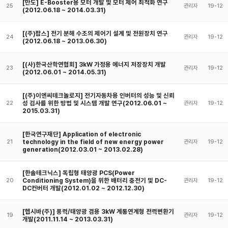
[만도] E-Booster용 모터 개발 및 모터 제어 최적화 연구
25
관리자
19-12
(2012.06.18 ~ 2014.03.31)
[(주)팝스] 전기 분해 수조의 제어기 설계 및 전원장치 연구
24
관리자
19-12
(2012.06.18 ~ 2013.06.30)
[(사)한국산학연협회] 3kW 가정용 에너지 저장장치 개발
23
관리자
19-12
(2012.06.01 ~ 2014.05.31)
[(주)이엔씨테크놀로지] 전기자동차용 인버터의 성능 및 신뢰
성 검사를 위한 방법 및 시스템 개발 연구(2012.06.01 ~
22
관리자
19-12
2015.03.31)
[한국연구재단] Application of electronic
technology in the field of new energy power
21
관리자
19-12
generation(2012.03.01 ~ 2013.02.28)
[한솔테크닉스] 독립형 태양광 PCS(Power
Conditioning System)을 위한 배터리 충전기 및 DC-
20
관리자
19-12
DC컨버터 개발(2012.01.02 ~ 2012.12.30)
[헵시바(주)] 풍력/태양광 겸용 3kW 계통연계형 전력변환기
19
관리자
19-12
개발(2011.11.14 ~ 2013.03.31)