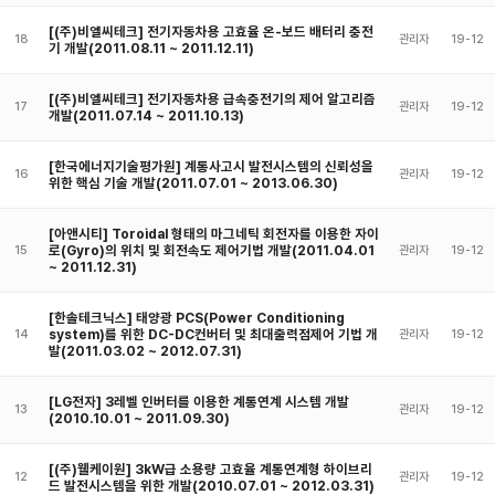
[(주)비엘씨테크] 전기자동차용 고효율 온-보드 배터리 충전
18
관리자
19-12
기 개발(2011.08.11 ~ 2011.12.11)
[(주)비엘씨테크] 전기자동차용 급속충전기의 제어 알고리즘
17
관리자
19-12
개발(2011.07.14 ~ 2011.10.13)
[한국에너지기술평가원] 계통사고시 발전시스템의 신뢰성을
16
관리자
19-12
위한 핵심 기술 개발(2011.07.01 ~ 2013.06.30)
[아앤시티] Toroidal 형태의 마그네틱 회전자를 이용한 자이
로(Gyro)의 위치 및 회전속도 제어기법 개발(2011.04.01
15
관리자
19-12
~ 2011.12.31)
[한솔테크닉스] 태양광 PCS(Power Conditioning
system)를 위한 DC-DC컨버터 및 최대출력점제어 기법 개
14
관리자
19-12
발(2011.03.02 ~ 2012.07.31)
[LG전자] 3레벨 인버터를 이용한 계통연계 시스템 개발
13
관리자
19-12
(2010.10.01 ~ 2011.09.30)
[(주)웰케이원] 3kW급 소용량 고효율 계통연계형 하이브리
12
관리자
19-12
드 발전시스템을 위한 개발(2010.07.01 ~ 2012.03.31)