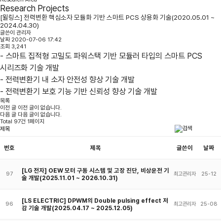
Research Projects
[윌링스] 전력변환 핵심소자 모듈화 기반 스마트 PCS 상용화 기술(2020.05.01 ~
2024.04.30)
글쓴이
관리자
날짜
2020-07-06 17:42
조회
3,241
- 스마트 집적형 고밀도 파워스택 기반 모듈러 타입의 스마트 PCS
시리즈화 기술 개발
- 전력변환기 내 소자 안전성 향상 기술 개발
- 전력변환기 보호 기능 기반 신뢰성 향상 기술 개발
목록
이전 글
이전 글이 없습니다.
다음 글
다음 글이 없습니다.
Total 97건 1페이지
번호
제목
글쓴이
날짜
[LG 전자] OEW 모터 구동 시스템 및 고장 진단, 비상운전 기
97
최고관리자
25-12
술 개발(2025.11.01 ~ 2026.10.31)
[LS ELECTRIC] DPWM의 Double pulsing effect 저
96
최고관리자
25-08
감 기술 개발(2025.04.17 ~ 2025.12.05)