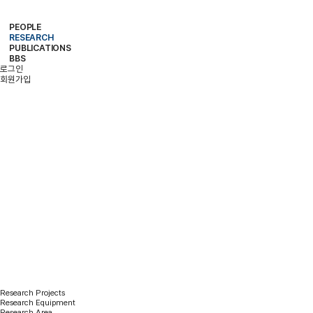
PEOPLE
RESEARCH
PROFESSOR
MEMBERS
ALUMNI
PUBLICATIONS
RESEARCH PROJECTS
RESEARCH EQUIPMENT
RESEARCH AREA
BBS
PAPER
PATENT
BOOKS
로그인
NOTICE
FREE BOARD
MEMBER ONLY
PHOTO ALBUM
회원가입
RESEARCH
Research Projects
Research Equipment
Research Area