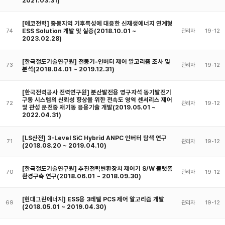
2021.03.31)
[에코전력] 중동지역 기후특성에 대응한 신재생에너지 연계형
ESS Solution 개발 및 실증(2018.10.01 ~
74
관리자
19-12
2023.02.28)
[한국철도기술연구원] 전동기-인버터 제어 알고리즘 조사 및
73
관리자
19-12
분석(2018.04.01 ~ 2019.12.31)
[한국전력공사 전력연구원] 분산발전용 영구자석 동기발전기
구동 시스템의 신뢰성 향상을 위한 전속도 영역 센서리스 제어
72
관리자
19-12
및 관성 운전중 재기동 응용기술 개발(2019.05.01 ~
2022.04.31)
[LS산전] 3-Level SiC Hybrid ANPC 인버터 탐색 연구
71
관리자
19-12
(2018.08.20 ~ 2019.04.10)
[한국철도기술연구원] 추진전력변환장치 제어기 S/W 플랫폼
70
관리자
19-12
환경구축 연구(2018.06.01 ~ 2018.09.30)
[현대그린에너지] ESS용 3레벨 PCS 제어 알고리즘 개발
69
관리자
19-12
(2018.05.01 ~ 2019.04.30)