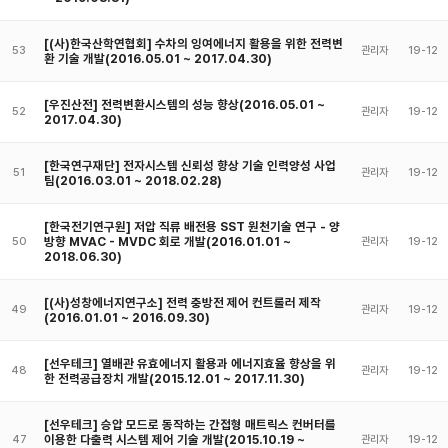
[(사)한국산학연협회] 수차의 잉여에너지 활용을 위한 전력변
53
관리자
19-12
환 기술 개발(2016.05.01 ~ 2017.04.30)
[우진산전] 전력변환시스템의 성능 향상(2016.05.01 ~
52
관리자
19-12
2017.04.30)
[한국연구재단] 전자시스템 신뢰성 향상 기술 인력양성 사업
51
관리자
19-12
팀(2016.03.01 ~ 2018.02.28)
[한국전기연구원] 저압 직류 배전용 SST 원천기술 연구 - 양
방향 MVAC - MVDC 회로 개발(2016.01.01 ~
50
관리자
19-12
2018.06.30)
[(사)성창에너지연구소] 전력 충방전 제어 컨트롤러 제작
49
관리자
19-12
(2016.01.01 ~ 2016.09.30)
[선우테크] 열배관 유효에너지 활용과 에너지효율 향상을 위
48
관리자
19-12
한 전력공급장치 개발(2015.12.01 ~ 2017.11.30)
[선우테크] 승압 모드로 동작하는 간접형 매트릭스 컨버터를
이용한 다출력 시스템 제어 기술 개발(2015.10.19 ~
47
관리자
19-12