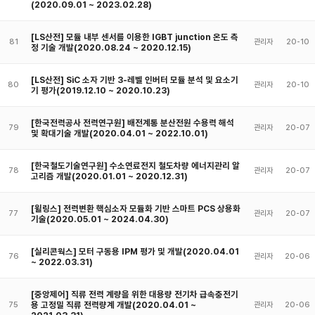
(2020.09.01 ~ 2023.02.28)
[LS산전] 모듈 내부 센서를 이용한 IGBT junction 온도 측
81
관리자
20-10
정 기술 개발(2020.08.24 ~ 2020.12.15)
[LS산전] SiC 소자 기반 3-레벨 인버터 모듈 분석 및 요소기
80
관리자
20-10
기 평가(2019.12.10 ~ 2020.10.23)
[한국전력공사 전력연구원] 배전계통 분산전원 수용력 해석
79
관리자
20-07
및 확대기술 개발(2020.04.01 ~ 2022.10.01)
[한국철도기술연구원] 수소연료전지 철도차량 에너지관리 알
78
관리자
20-07
고리즘 개발(2020.01.01 ~ 2020.12.31)
[윌링스] 전력변환 핵심소자 모듈화 기반 스마트 PCS 상용화
77
관리자
20-07
기술(2020.05.01 ~ 2024.04.30)
[실리콘웍스] 모터 구동용 IPM 평가 및 개발(2020.04.01
76
관리자
20-06
~ 2022.03.31)
[중앙제어] 직류 전력 계량을 위한 대용량 전기차 급속충전기
용 고정밀 직류 전력량계 개발(2020.04.01 ~
75
관리자
20-06