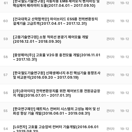
[한국철도기술연구원] 자동차용 EMB 제어로직 벤치마킹 및
61
관리자
19-12
핵심제어 패라미터 도출(2017.04.01 ~ 2017.09.10)
[건국대학교 산학협력단] 하이브리드 ESS용 전력변환장치
60
관리자
19-12
설계기술 고급트랙(2017.04.01 ~ 2017.12.31)
[고등기술연구원] 소형 적외선 분광기 제어모듈 개발
59
관리자
19-12
(2016.12.01 ~ 2018.09.30)
[중앙제어(주)] 고효율 V2G 용 충전모듈 개발(2016.11.01
58
관리자
19-12
~ 2017.10.31)
[한국철도기술연구원] 신재생에너지 추진 핵심기술 동향조사
57
관리자
19-12
및 비교분석(2016.09.20 ~ 2017.09.19)
[(주)큐아이티] 전력변환장치를 위한 제어보드용 전원공급장
56
관리자
19-12
치 개발(2016.07.01 ~ 2017.01.31)
[한국연구재단] 매트릭스 컨버터 시스템의 고성능 제어 및 신
55
관리자
19-12
뢰성 향상 기술 개발(2016.06.01 ~ 2019.08.31)
[LG전자] 고효율 고승압비 컨버터 기술개발(2016.06.01
54
관리자
19-12
~ 2019.08.31)