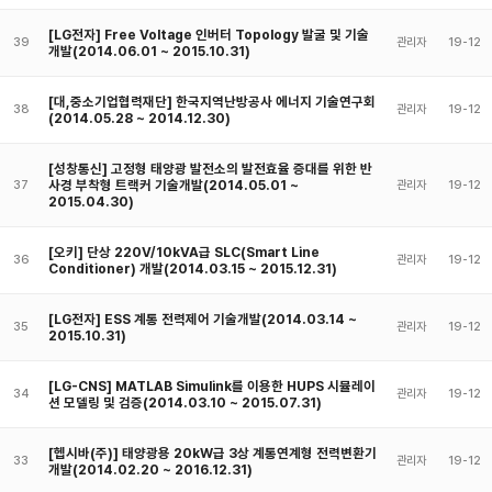
[LG전자] Free Voltage 인버터 Topology 발굴 및 기술
39
관리자
19-12
개발(2014.06.01 ~ 2015.10.31)
[대,중소기업협력재단] 한국지역난방공사 에너지 기술연구회
38
관리자
19-12
(2014.05.28 ~ 2014.12.30)
[성창통신] 고정형 태양광 발전소의 발전효율 증대를 위한 반
사경 부착형 트랙커 기술개발(2014.05.01 ~
37
관리자
19-12
2015.04.30)
[오키] 단상 220V/10kVA급 SLC(Smart Line
36
관리자
19-12
Conditioner) 개발(2014.03.15 ~ 2015.12.31)
[LG전자] ESS 계통 전력제어 기술개발(2014.03.14 ~
35
관리자
19-12
2015.10.31)
[LG-CNS] MATLAB Simulink를 이용한 HUPS 시뮬레이
34
관리자
19-12
션 모델링 및 검증(2014.03.10 ~ 2015.07.31)
[헵시바(주)] 태양광용 20kW급 3상 계통연계형 전력변환기
33
관리자
19-12
개발(2014.02.20 ~ 2016.12.31)