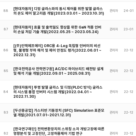
[현대자동차] 디밍 글라스와의 동시 제어를 위한 발열 글라스
88
관리자
24-01
의 온도 제어 알고리즘 개발(2023.03.01 ~ 2023.10.31)
[현대자동차] 효율 및 출력밀도 향상을 위한 GaN 적용 인버
87
관리자
23-01
터 손실 저감 기술 개발(2022.05.25 ~ 2023.05.24)
[(주)인텍에프에이] ORC용 4-Leg 독립형 인버터의 비선
형, 불평형 부하 해석 및 제어 안정도 평가(2022.06.01 ~
86
관리자
22-12
2022.12.31)
[한국전력공사 전력연구원] AC/DC 하이브리드 배전망 설계
85
관리자
22-12
및 해석 기술 개발(2022.09.01 ~ 2025.08.31)
[현대자동차] 투명 발열 글라스 및 디밍(PLDC 방식) 글라스
의 시스템 통합 인버터 시스템 개발(2022.04.01 ~
84
관리자
22-12
2022.11.30)
[두산중공업] 가스터빈 기동장치 (SFC) Simulation 표준모
83
관리자
22-12
델 개발(2021.07.01~2021.12.31)
[한국연구재단] 전력변환장치의 스위칭 소자 개방고장에 따른
영향분석 및 고장진단, 고장허용제어 기법 연구
82
관리자
22-12