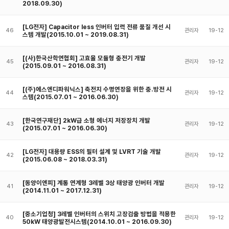
2018.09.30)
[LG전자] Capacitor less 인버터 입력 전류 품질 개선 시
46
관리자
19-12
스템 개발(2015.10.01 ~ 2019.08.31)
[(사)한국산학연협회] 고효율 모듈형 충전기 개발
45
관리자
19-12
(2015.09.01 ~ 2016.08.31)
[(주)에스엔디파워닉스] 축전지 수명연장을 위한 충.방전 시
44
관리자
19-12
스템(2015.07.01 ~ 2016.06.30)
[한국연구재단] 2kW급 소형 에너지 저장장치 개발
43
관리자
19-12
(2015.07.01 ~ 2016.06.30)
[LG전자] 대용량 ESS의 필터 설계 및 LVRT 기술 개발
42
관리자
19-12
(2015.06.08 ~ 2018.03.31)
[동양이엔피] 계통 연계형 3레벨 3상 태양광 인버터 개발
41
관리자
19-12
(2014.11.01 ~ 2017.12.31)
[중소기업청] 3레벨 인버터의 스위치 고장검출 방법을 적용한
40
관리자
19-12
50kW 태양광발전시스템(2014.10.01 ~ 2016.09.30)