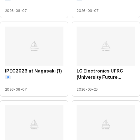
2026-06-07
2026-06-07
IPEC2026 at Nagasaki (1)
LG Electronics UFRC
(University Future
9
Research Center)
Meeting at Ajou
2026-06-07
2026-05-25
University
8