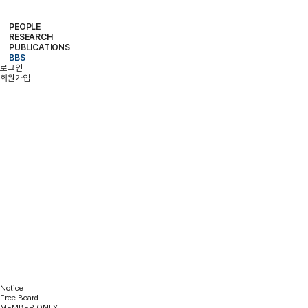
PEOPLE
RESEARCH
PROFESSOR
MEMBERS
ALUMNI
PUBLICATIONS
RESEARCH PROJECTS
RESEARCH EQUIPMENT
RESEARCH AREA
BBS
PAPER
PATENT
BOOKS
로그인
NOTICE
FREE BOARD
MEMBER ONLY
PHOTO ALBUM
회원가입
BBS
Notice
Free Board
MEMBER ONLY