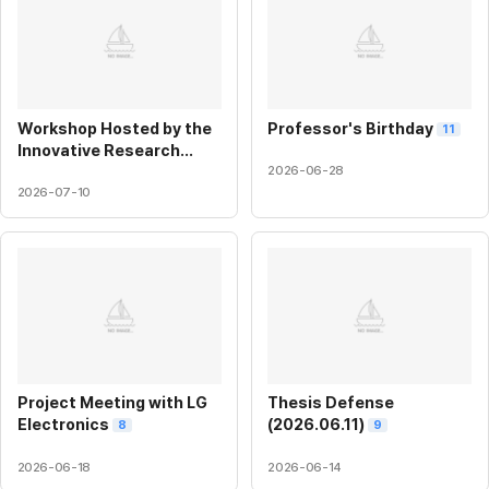
Workshop Hosted by the
Professor's Birthday
11
Innovative Research
Center for Next-
2026-06-28
Generation Power
2026-07-10
Apparatus Systems
Based on High-Efficiency
Power Conversion
5
Project Meeting with LG
Thesis Defense
Electronics
(2026.06.11)
8
9
2026-06-18
2026-06-14