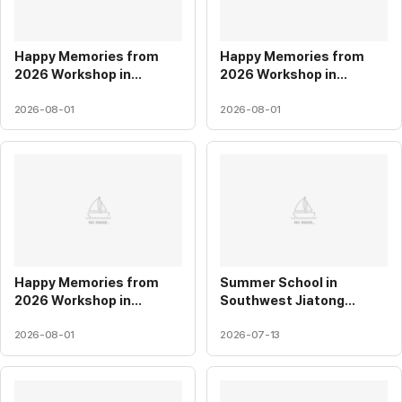
Happy Memories from
Happy Memories from
2026 Workshop in
2026 Workshop in
Fukuoka with Professor
Fukuoka with Professor
Kyo and PEL Members.
Kyo and PEL Members.
2026-08-01
2026-08-01
[DAY2-2 and DAY3]
[DAY2-1]
14
15
Happy Memories from
Summer School in
2026 Workshop in
Southwest Jiatong
Fukuoka with Professor
University (2026/July/13)
Kyo and PEL Members.
2026-08-01
2026-07-13
12
[DAY1]
15