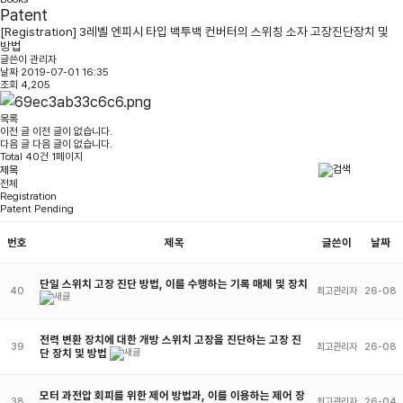
Patent
[Registration] 3레벨 엔피시 타입 백투백 컨버터의 스위칭 소자 고장진단장치 및
방법
글쓴이
관리자
날짜
2019-07-01 16:35
조회
4,205
목록
이전 글
이전 글이 없습니다.
다음 글
다음 글이 없습니다.
Total 40건 1페이지
전체
Registration
Patent Pending
번호
제목
글쓴이
날짜
단일 스위치 고장 진단 방법, 이를 수행하는 기록 매체 및 장치
40
최고관리자
26-08
전력 변환 장치에 대한 개방 스위치 고장을 진단하는 고장 진
39
최고관리자
26-08
단 장치 및 방법
모터 과전압 회피를 위한 제어 방법과, 이를 이용하는 제어 장
38
최고관리자
26-04