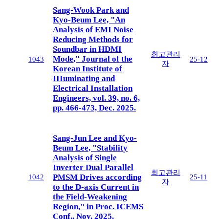
Sang-Wook Park and
Kyo-Beum Lee, "An
Analysis of EMI Noise
Reducing Methods for
Soundbar in HDMI
최고관리
Mode," Journal of the
1043
25-12
자
Korean Institute of
IIIuminating and
Electrical Installation
Engineers, vol. 39, no. 6,
pp. 466-473, Dec. 2025.
Sang-Jun Lee and Kyo-
Beum Lee, "Stability
Analysis of Single
Inverter Dual Parallel
최고관리
PMSM Drives according
1042
25-11
자
to the D-axis Current in
the Field-Weakening
Region," in Proc. ICEMS
Conf., Nov. 2025.