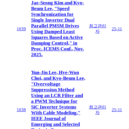
Jae-Seong Kim and Kyo-
Beum Lee, "Speed
Synchronization for
Single Inverter Dual
Parallel PMSM Drives
최고관리
1039
25-11
Using Damped Least
자
Squares Based on Active
Damping Control," in
Proc. ICEMS Conf., Nov.
2025.
Yun-Jin Lee, Hye-Won
Choi, and Kyo-Beum Lee,
"Overvoltage
Suppression Method
Using an LCR Filter and
a PWM Technique for
SiC Inverter Systems
최고관리
1038
25-11
With Cable Modeling,"
자
IEEE Journal of
Emerging and Selected