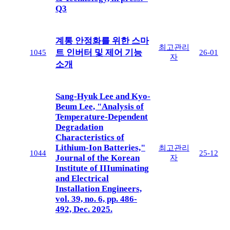
Q3
계통 안정화를 위한 스마
최고관리
트 인버터 및 제어 기능
1045
26-01
자
소개
Sang-Hyuk Lee and Kyo-
Beum Lee, "Analysis of
Temperature-Dependent
Degradation
Characteristics of
Lithium-Ion Batteries,"
최고관리
1044
25-12
Journal of the Korean
자
Institute of IIIuminating
and Electrical
Installation Engineers,
vol. 39, no. 6, pp. 486-
492, Dec. 2025.