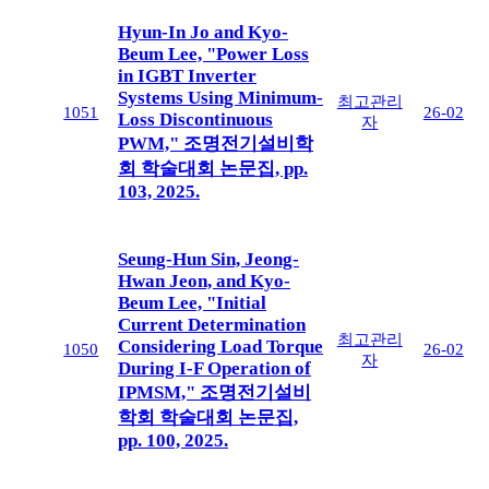
Hyun-In Jo and Kyo-
Beum Lee, "Power Loss
in IGBT Inverter
Systems Using Minimum-
최고관리
1051
26-02
Loss Discontinuous
자
PWM," 조명전기설비학
회 학술대회 논문집, pp.
103, 2025.
Seung-Hun Sin, Jeong-
Hwan Jeon, and Kyo-
Beum Lee, "Initial
Current Determination
최고관리
Considering Load Torque
1050
26-02
자
During I-F Operation of
IPMSM," 조명전기설비
학회 학술대회 논문집,
pp. 100, 2025.