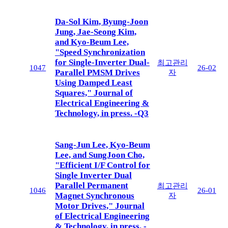
Da-Sol Kim, Byung-Joon
Jung, Jae-Seong Kim,
and Kyo-Beum Lee,
"Speed Synchronization
for Single-Inverter Dual-
최고관리
1047
26-02
Parallel PMSM Drives
자
Using Damped Least
Squares," Journal of
Electrical Engineering &
Technology, in press. -Q3
Sang-Jun Lee, Kyo-Beum
Lee, and SungJoon Cho,
"Efficient I/F Control for
Single Inverter Dual
Parallel Permanent
최고관리
1046
26-01
Magnet Synchronous
자
Motor Drives," Journal
of Electrical Engineering
& Technology, in press. -