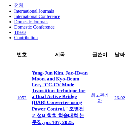
전체
International Journals
International Conference
Domestic Journals
Domestic Conference
Thesis
Contribution
번호
제목
글쓴이
날짜
Yong-Jun Kim, Jae-Hwan
Moon, and Kyo-Beum
Lee, "CC-CV Mode
Transition Technique for
최고관리
a Dual Active Bridge
1052
26-02
자
(DAB) Converter using
Power Control," 조명전
기설비학회 학술대회 논
문집, pp. 107, 2025.