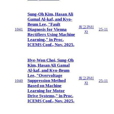
Sung-Oh Kim, Hasan Ali
Gamal Al-kaf, and Kyo-
Beum Lee, "Fault
최고관리
Diagnosis for Vienna
1041
25-11
자
Rectifiers Using Machine
Learning," in Proc.
ICEMS Conf., Nov. 2025.
Hye-Won Choi, Sung-Oh
Kim, Hasan Ali Gamal
Al-kaf, and Kyo-Beum
Lee, "Overvoltage
최고관리
Suppression Method
1040
25-11
자
Based on Machine
Learning for Motor
Drive Systems," in Proc.
ICEMS Conf., Nov. 2025.