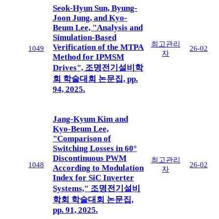
Seok-Hyun Sun, Byung-
Joon Jung, and Kyo-
Beum Lee, "Analysis and
Simulation-Based
최고관리
Verification of the MTPA
1049
26-02
자
Method for IPMSM
Drives", 조명전기설비학
회 학술대회 논문집, pp.
94, 2025.
Jang-Kyum Kim and
Kyo-Beum Lee,
"Comparison of
Switching Losses in 60°
Discontinuous PWM
최고관리
1048
26-02
According to Modulation
자
Index for SiC Inverter
Systems," 조명전기설비
학회 학술대회 논문집,
pp. 91, 2025.