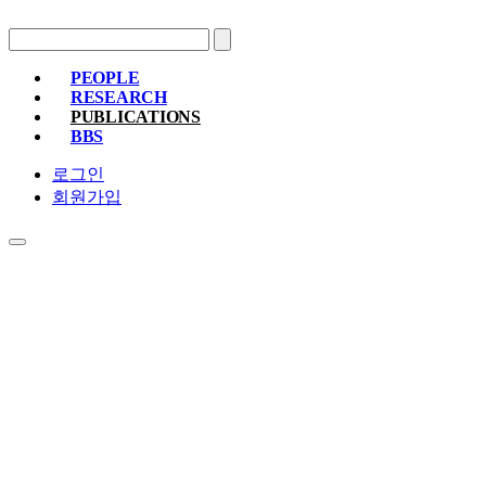
PEOPLE
RESEARCH
PROFESSOR
MEMBERS
ALUMNI
PUBLICATIONS
RESEARCH PROJECTS
RESEARCH EQUIPMENT
RESEARC
BBS
PAPER
PATENT
BOOKS
NOTICE
FREE BOARD
MEMBER ONLY
PHOTO ALBUM
로그인
회원가입
PUBLICATIONS