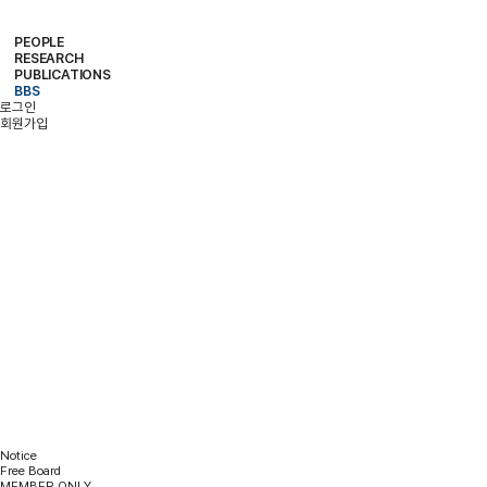
PEOPLE
RESEARCH
PROFESSOR
MEMBERS
ALUMNI
PUBLICATIONS
RESEARCH PROJECTS
RESEARCH EQUIPMENT
RESEARCH AREA
BBS
PAPER
PATENT
BOOKS
로그인
NOTICE
FREE BOARD
MEMBER ONLY
PHOTO ALBUM
회원가입
BBS
Notice
Free Board
MEMBER ONLY